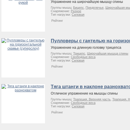
Упражнение на широчайшую мышцу спины
Группы мышц:
Бицепс
,
Предплечье
,
Широчайшая мы
Снаряжение:
Разное
Тип нагрузки:
Силовая
Рейтинг
Пулловеры с гантелью на горизо
Упражнение на длинную головку трицепса
Группы мышц:
Трицепс
,
Широчайшая мышца спины
Снаряжение:
Свободные веса
Тип нагрузки:
Силовая
Рейтинг
Тяга штанги в наклоне разнохват
Отличное упражнение на мышцы спины
Группы мышц:
Трапеция. Верхняя часть
,
Трапеция. 
Снаряжение:
Свободные веса
Тип нагрузки:
Силовая
Рейтинг