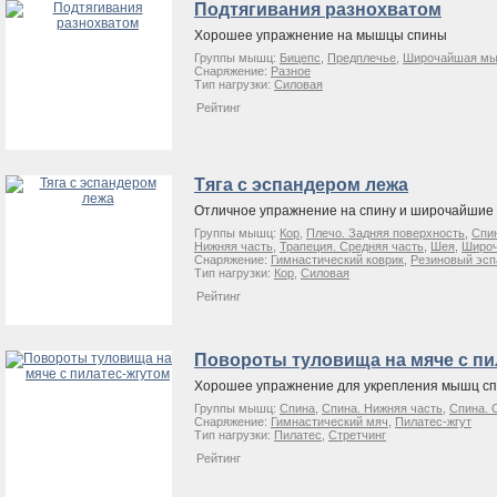
Подтягивания разнохватом
Хорошее упражнение на мышцы спины
Группы мышц:
Бицепс
,
Предплечье
,
Широчайшая мы
Снаряжение:
Разное
Тип нагрузки:
Силовая
Рейтинг
Тяга с эспандером лежа
Отличное упражнение на спину и широчайши
Группы мышц:
Кор
,
Плечо. Задняя поверхность
,
Спи
Нижняя часть
,
Трапеция. Средняя часть
,
Шея
,
Широ
Снаряжение:
Гимнастический коврик
,
Резиновый эсп
Тип нагрузки:
Кор
,
Силовая
Рейтинг
Повороты туловища на мяче с пи
Хорошее упражнение для укрепления мышц с
Группы мышц:
Спина
,
Спина. Нижняя часть
,
Спина. 
Снаряжение:
Гимнастический мяч
,
Пилатес-жгут
Тип нагрузки:
Пилатес
,
Стретчинг
Рейтинг