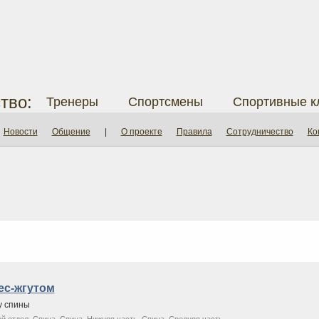
тво:
Тренеры
Спортсмены
Спортивные к
Новости
Общение
|
О проекте
Правила
Сотрудничество
Ко
ес-жгутом
у спины