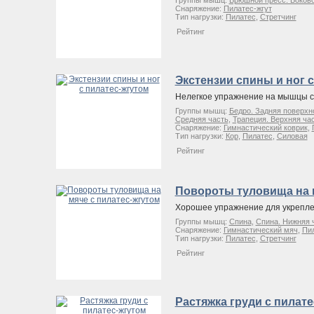
Группы мышц:
Брюшной пресс. Боково
Снаряжение:
Пилатес-жгут
Тип нагрузки:
Пилатес
,
Стретчинг
Рейтинг
Экстензии спины и ног 
Нелегкое упражнение на мышцы с
Группы мышц:
Бедро. Задняя поверхн
Средняя часть
,
Трапеция. Верхняя ча
Снаряжение:
Гимнастический коврик
,
Тип нагрузки:
Кор
,
Пилатес
,
Силовая
Рейтинг
Повороты туловища на м
Хорошее упражнение для укрепл
Группы мышц:
Спина
,
Спина. Нижняя 
Снаряжение:
Гимнастический мяч
,
Пил
Тип нагрузки:
Пилатес
,
Стретчинг
Рейтинг
Растяжка груди с пилат