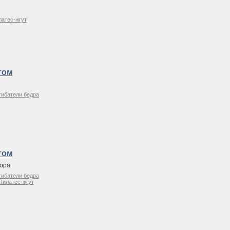
атес-жгут
том
гибатели бедра
том
ора
гибатели бедра
Пилатес-жгут