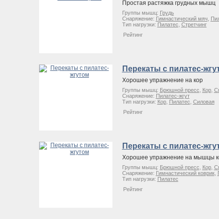
Простая растяжка грудных мышц
Группы мышц:
Грудь
Снаряжение:
Гимнастический мяч
,
Пил
Тип нагрузки:
Пилатес
,
Стретчинг
Рейтинг
Перекаты с пилатес-жгу
Хорошее упражнение на кор
Группы мышц:
Брюшной пресс
,
Кор
,
С
Снаряжение:
Пилатес-жгут
Тип нагрузки:
Кор
,
Пилатес
,
Силовая
Рейтинг
Перекаты с пилатес-жгу
Хорошее упражнение на мышцы к
Группы мышц:
Брюшной пресс
,
Кор
,
С
Снаряжение:
Гимнастический коврик
,
Тип нагрузки:
Пилатес
Рейтинг