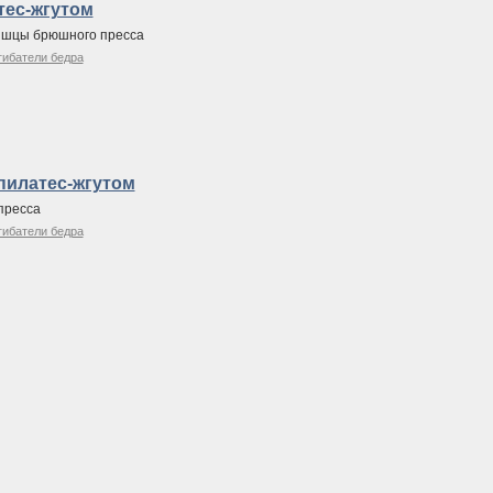
тес-жгутом
ышцы брюшного пресса
гибатели бедра
 пилатес-жгутом
пресса
гибатели бедра