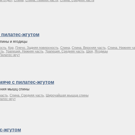
й отдел
,
Спина
,
Спина. Нижняя часть
,
Спина. Средняя часть
с пилатес-жгутом
пины и ягодицы
ость
,
Кор
,
Плечо. Задняя поверхность
,
Спина
,
Спина. Верхняя часть
,
Спина. Нижняя ч
сть
,
Трапеция. Нижняя часть
,
Трапеция. Средняя часть
,
Шея
,
Ягодицы
Пилатес-жгут
яче с пилатес-жгутом
ения мышц спины
часть
,
Спина. Средняя часть
,
Широчайшая мышца спины
атес-жгут
ес-жгутом