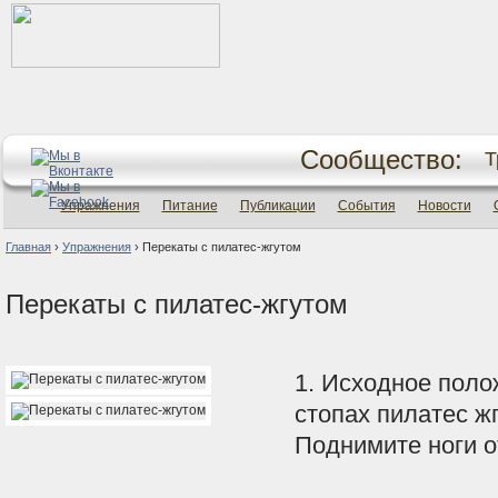
Сообщество:
Т
Упражнения
Питание
Публикации
События
Новости
Главная
›
Упражнения
›
Перекаты с пилатес-жгутом
Перекаты с пилатес-жгутом
1. Исходное полож
стопах пилатес жг
Поднимите ноги о