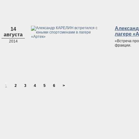
Александ
14
лагере «
августа
«Встреча про
2014
фракции.
1
2
3
4
5
6
>