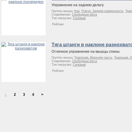
Упражнение на заднюю дельту
Группы мышц:
Кор
,
Плечо. Задняя поверхность
,
Трап
Снаряжение:
Свободные веса
Тип нагрузки:
Силовая
Рейтинг
Тяга штанги в наклоне разнохват
Отличное упражнение на мышцы спины
Группы мышц:
Трапеция. Верхняя часть
,
Трапеция. 
Снаряжение:
Свободные веса
Тип нагрузки:
Силовая
Рейтинг
1
2
3
4
>