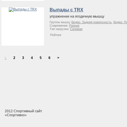
Выпады с TRX
упражнение на ягодичную мышцу
Группы мышц:
Бедро. Задняя поверхность
,
Бедро. П
Снаряжение:
Разное
Тип нагрузки:
Силовая
Рейтинг
1
2
3
4
5
6
>
2012 Спортивный сайт
«Спортивно»