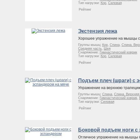
Тип нагрузки:
Кор
,
Силовая
Рейтинг
Экстензия лежа
Хорошее упражнение на мышцы 
Группы мышц:
Кор
,
Спина
,
Спина. Вер
Средняя часть
,
Шея
Снаряжение:
Гимнастический коврик
Тип нагрузки:
Кор
,
Силовая
Рейтинг
Подъем плеч (шраги) с 
Упражнение на верхнюю трапеци
Группы мышц:
Спина
,
Спина. Верхняя
Снаряжение:
Гимнастический коврик
,
Тип нагрузки:
Силовая
Рейтинг
Боковой подъем ноги с
Отличное упражнение на мышцы бед