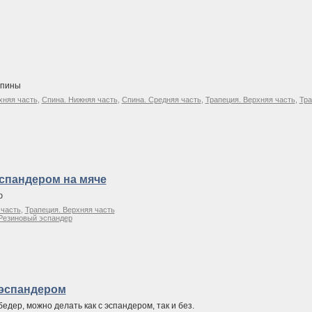
спины
хняя часть
,
Спина. Нижняя часть
,
Спина. Средняя часть
,
Трапеция. Верхняя часть
,
Тра
эспандером на мяче
ю
 часть
,
Трапеция. Верхняя часть
Резиновый эспандер
 эспандером
ер, можно делать как с эспандером, так и без.