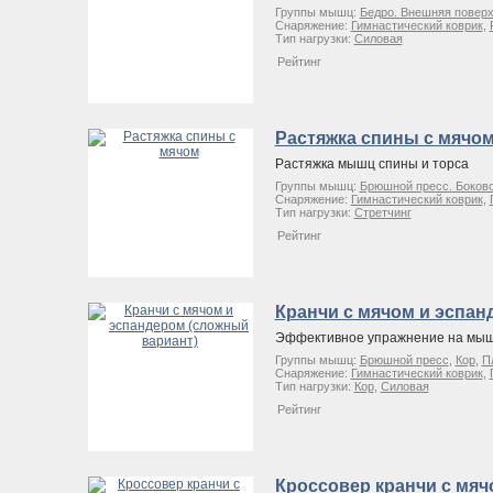
Группы мышц:
Бедро. Внешняя повер
Снаряжение:
Гимнастический коврик
,
Тип нагрузки:
Силовая
Рейтинг
Растяжка спины с мячо
Растяжка мышц спины и торса
Группы мышц:
Брюшной пресс. Боково
Снаряжение:
Гимнастический коврик
,
Тип нагрузки:
Стретчинг
Рейтинг
Кранчи с мячом и эспан
Эффективное упражнение на мыш
Группы мышц:
Брюшной пресс
,
Кор
,
П
Снаряжение:
Гимнастический коврик
,
Тип нагрузки:
Кор
,
Силовая
Рейтинг
Кроссовер кранчи с мяч