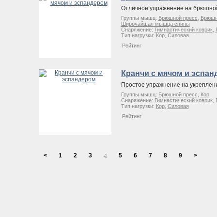
Отличное упражнение на брюшно
Группы мышц:
Брюшной пресс
,
Брюшно
Широчайшая мышца спины
Снаряжение:
Гимнастический коврик
,
Тип нагрузки:
Кор
,
Силовая
Рейтинг
Кранчи с мячом и эспан
Простое упражнение на укреплен
Группы мышц:
Брюшной пресс
,
Кор
Снаряжение:
Гимнастический коврик
,
Тип нагрузки:
Кор
,
Силовая
Рейтинг
<
1
2
3
4
5
6
7
8
9
>