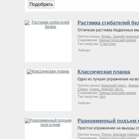
Растяжка сгибателей бе
Отличная растяжка бедренных м
Группы мышц:
Бедро. Задняя поверхн
Снаряжение:
Гимнастический коврик
Тип нагрузки:
Стретчинг
Рейтинг
Классическая планка
Одно из лучших упражнения на вс
Группы мышц:
Брюшной пресс
,
Брюшно
Спина
,
Спина. Нижняя часть
Снаряжение:
Гимнастический коврик
Тип нагрузки:
Кор
Рейтинг
Разноименный подъем н
Простое упражнение на мышцы с
Группы мышц:
Плечо. Боковая поверх
Снаряжение:
Гимнастический коврик