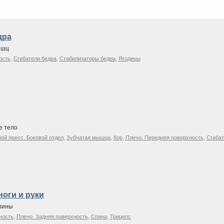
дра
ышц
ость
,
Сгибатели бедра
,
Стабилизаторы бедра
,
Ягодицы
е тело
й пресс. Боковой отдел
,
Зубчатая мышца
,
Кор
,
Плечо. Передняя поверхность
,
Сгибат
оги и руки
пины
ность
,
Плечо. Задняя поверхность
,
Спина
,
Трицепс