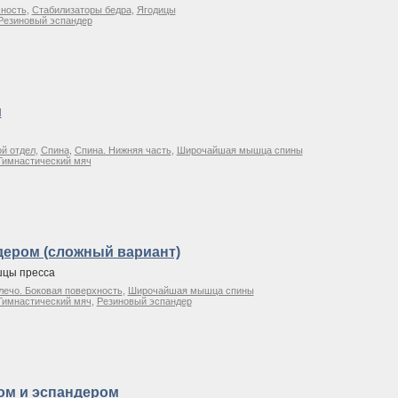
хность
,
Стабилизаторы бедра
,
Ягодицы
Резиновый эспандер
м
й отдел
,
Спина
,
Спина. Нижняя часть
,
Широчайшая мышца спины
Гимнастический мяч
дером (сложный вариант)
цы пресса
лечо. Боковая поверхность
,
Широчайшая мышца спины
Гимнастический мяч
,
Резиновый эспандер
ом и эспандером