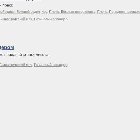
й пресс
й пресс. Боковой отдел
,
Кор
,
Плечо. Боковая поверхность
,
Плечо. Передняя поверхн
Гимнастический мяч
,
Резиновый эспандер
дером
ие передней стенки живота
Гимнастический мяч
,
Резиновый эспандер