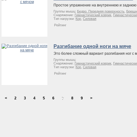
Простое упражнение на внутреннюю и заднюю
Группы мышц:
Бедро. Передняя поверхность
,
Брюшн
Снаряжение:
Гимнастический коврик
,
Гимнастически
Тип нагрузки:
Кор
,
Силовая
Рейтинг
Разгибание одной ноги на мяче
Это более сложный вариант разгибания ног с 
Группы мышц:
Снаряжение:
Гимнастический коврик
,
Гимнастически
Тип нагрузки:
Кор
,
Силовая
Рейтинг
<
2
3
4
5
6
7
8
9
>