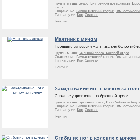
Группы мышц:
Бедро. Внутренняя поверхность
,
Брюш
часть
Снаряжение:
Гимнастический коврик
,
Гимнастически
Тип нагрузки:
Кор
,
Силовая
Рейтинг
Маятник с мячом
Продвинутая версия маятника для более гибки
Группы мышц:
Брюшной пресс. Боковой отдел
Снаряжение:
Гимнастический коврик
,
Гимнастически
Тип нагрузки:
Кор
,
Силовая
Рейтинг
Закидывание ног с мячом за голо
Сложное упражнение на брюшной пресс
Группы мышц:
Брюшной пресс
,
Кор
,
Сгибатели бедр
Снаряжение:
Гимнастический коврик
,
Гимнастически
Тип нагрузки:
Кор
,
Силовая
Рейтинг
Сгибание ног в коленях с мячом