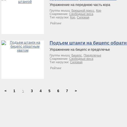
Упражнение на переднюю часть кора
Группы мышц:
Брюшной пресс
,
Кор
Снаряжение:
Свободные веса
Тип нагрузки:
Кор
,
Силовая
Рейтинг
Подъем штанги на бицепс обрат
Упражнение на бицепс и предплечье
Группы мышц:
Бицепс
,
Предплечье
Снаряжение:
Свободные веса
Тип нагрузки:
Силовая
Рейтинг
<
1
2
3
4
5
6
7
>