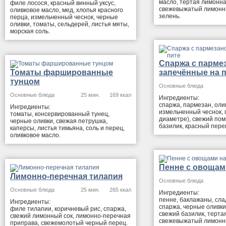
масло, тертая лимонна
филе лосося, красный винный уксус,
свежевыжатый лимонны
оливковое масло, мед, хлопья красного
зелень.
перца, измельченный чеснок, черные
оливки, томаты, сельдерей, листья мяты,
морская соль.
Спаржа с парме
Томаты фаршированные
запечённые на 
тунцом
Основные блюда
Основные блюда
25 мин.
169 ккал
Ингредиенты:
спаржа, пармезан, оли
Ингредиенты:
измельченный чеснок, п
томаты, консервированный тунец,
диаметре), свежий по
черные оливки, свежая петрушка,
базилик, красный перец
каперсы, листья тимьяна, соль и перец,
оливковое масло.
Пенне с овощам
Лимонно-перечная тилапия
Основные блюда
Основные блюда
25 мин.
265 ккал
Ингредиенты:
пенне, баклажаны, сла
Ингредиенты:
спаржа, черные оливки
филе тилапии, коричневый рис, спаржа,
свежий базилик, терта
свежий лимонный сок, лимонно-перечная
свежевыжатый лимонны
приправа, свежемолотый черный перец.