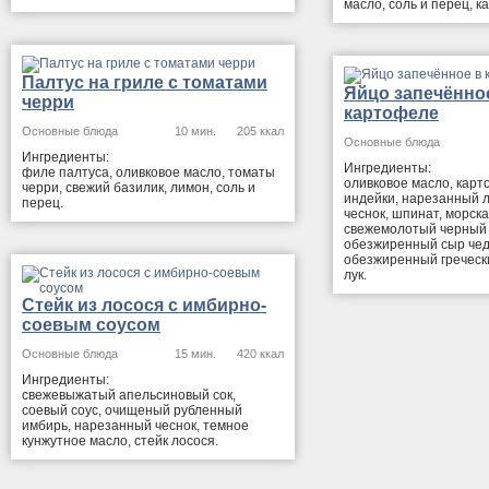
масло, соль и перец, к
Палтус на гриле с томатами
Яйцо запечённо
черри
картофеле
Основные блюда
10 мин.
205 ккал
Основные блюда
Ингредиенты:
Ингредиенты:
филе палтуса, оливковое масло, томаты
оливковое масло, карт
черри, свежий базилик, лимон, соль и
индейки, нарезанный л
перец.
чеснок, шпинат, морска
свежемолотый черный 
обезжиренный сыр чед
обезжиренный гречески
лук.
Стейк из лосося с имбирно-
соевым соусом
Основные блюда
15 мин.
420 ккал
Ингредиенты:
свежевыжатый апельсиновый сок,
соевый соус, очищеный рубленный
имбирь, нарезанный чеснок, темное
кунжутное масло, стейк лосося.