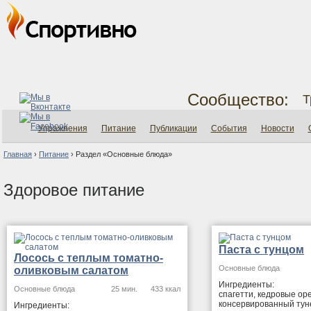
Сообщество:
Т
Упражнения
Питание
Публикации
События
Новости
Главная
›
Питание
›
Раздел «Основные блюда»
Здоровое питание
Паста с тунцом
Лосось с теплым томатно-
Основные блюда
оливковым салатом
Ингредиенты:
Основные блюда
25 мин.
433 ккал
спагетти, кедровые ор
консервированный тун
Ингредиенты: