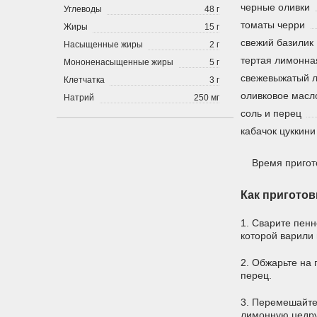
черные оливки
Углеводы
48 г
томаты черри
Жиры
15 г
свежий базилик
Насыщенные жиры
2 г
тертая лимонна
Мононенасыщенные жиры
5 г
свежевыжатый 
Клетчатка
3 г
оливковое масл
Натрий
250 мг
соль и перец
кабачок цуккини
Время пригот
Как приготов
1. Сварите пенн
которой варили 
2. Обжарьте на 
перец.
3. Перемешайте
лимонную цедру,