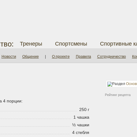
тво:
Тренеры
Спортсмены
Спортивные к
Новости
Общение
|
О проекте
Правила
Сотрудничество
Ко
Основ
Рейтинг рецепта
а 4 порции:
250 г
1 чашка
½ чашки
4 стебля