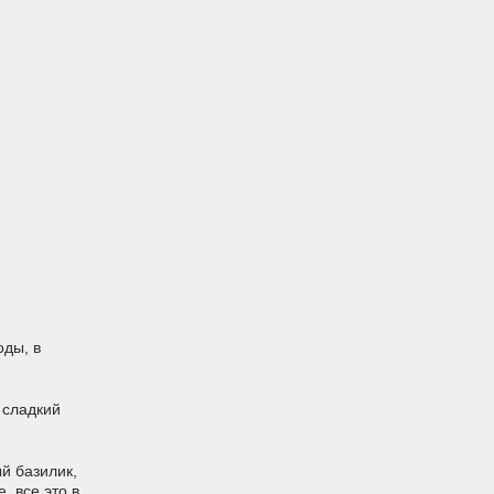
оды, в
 сладкий
й базилик,
е все это в