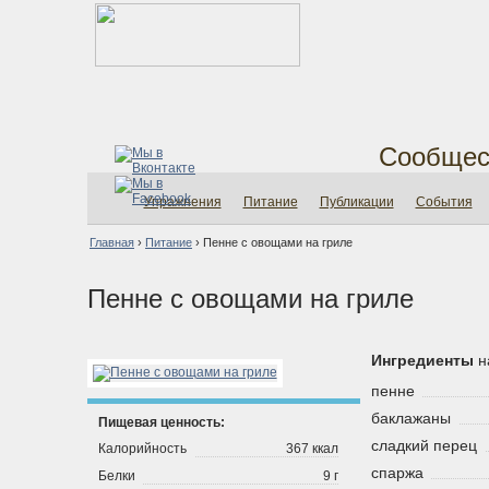
Сообщес
Упражнения
Питание
Публикации
События
Главная
›
Питание
›
Пенне с овощами на гриле
Пенне с овощами на гриле
Ингредиенты
н
пенне
баклажаны
Пищевая ценность:
сладкий перец
Калорийность
367 ккал
спаржа
Белки
9 г