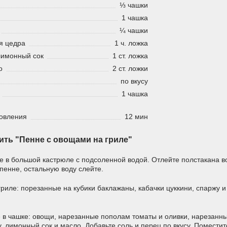
⅓ чашки
1 чашка
¼ чашки
я цедра
1 ч. ложка
лимонный сок
1 ст. ложка
о
2 ст. ложки
по вкусу
1 чашка
овления
12 мин
ить "Пенне с овощами на гриле"
е в большой кастрюле с подсоленной водой. Отлейте полстакана в
пенне, остальную воду слейте.
гриле: порезанные на кубики баклажаны, кабачки цуккини, спаржу и
 в чашке: овощи, нарезанные пополам томаты и оливки, нарезанны
 лимонный сок и масло. Добавьте соль и перец по вкусу. Поместит