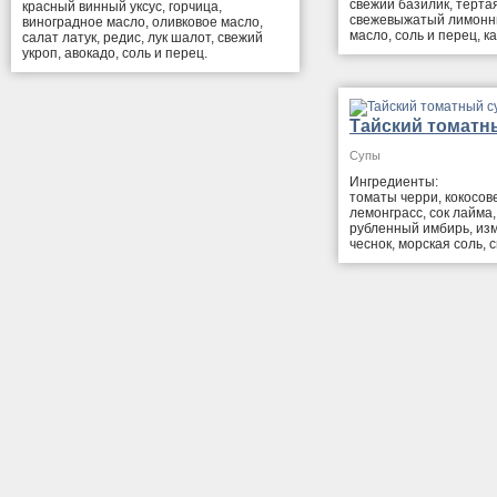
свежий базилик, терта
красный винный уксус, горчица,
свежевыжатый лимонны
виноградное масло, оливковое масло,
масло, соль и перец, к
салат латук, редис, лук шалот, свежий
укроп, авокадо, соль и перец.
Тайский томатн
Супы
Ингредиенты:
томаты черри, кокосов
лемонграсс, сок лайма
рубленный имбирь, из
чеснок, морская соль, 