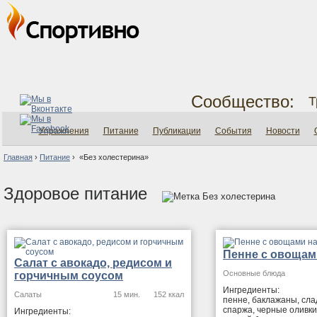
Сообщество:
Т
Упражнения
Питание
Публикации
События
Новости
Главная
›
Питание
›
«Без холестерина»
Здоровое питание
Без холестерина
Пенне с овощам
Салат с авокадо, редисом и
Основные блюда
горчичным соусом
Ингредиенты:
Салаты
15 мин.
152 ккал
пенне, баклажаны, сла
спаржа, черные оливки
Ингредиенты: