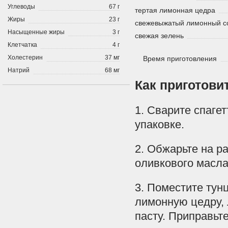
Углеводы
67 г
тертая лимонная цедра
Жиры
23 г
свежевыжатый лимонный с
Насыщенные жиры
3 г
свежая зелень
Клетчатка
4 г
Холестерин
37 мг
Время приготовления
Натрий
68 мг
Как приготови
1. Сварите спагет
упаковке.
2. Обжарьте на р
оливкового масла
3. Поместите тунц
лимонную цедру, 
пасту. Приправьт