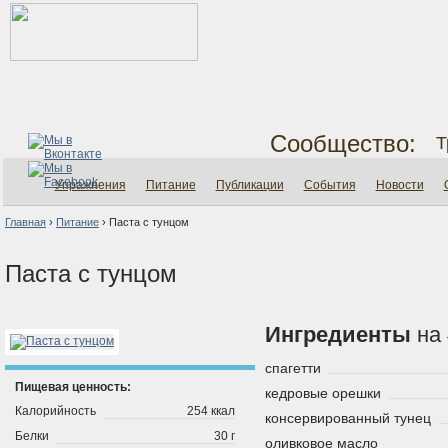
Сообщество:
Т
Упражнения
Питание
Публикации
События
Новости
Главная
›
Питание
›
Паста с тунцом
Паста с тунцом
Ингредиенты
на 
спагетти
Пищевая ценность:
кедровые орешки
Калорийность
254 ккал
консервированный тунец
Белки
30 г
оливковое масло