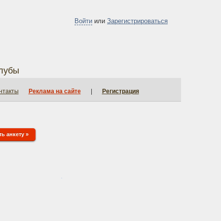
Войти
или
Зарегистрироваться
лубы
нтакты
Реклама на сайте
|
Регистрация
ь анкету »