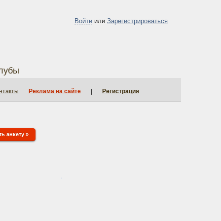
Войти
или
Зарегистрироваться
лубы
нтакты
Реклама на сайте
|
Регистрация
ь анкету »