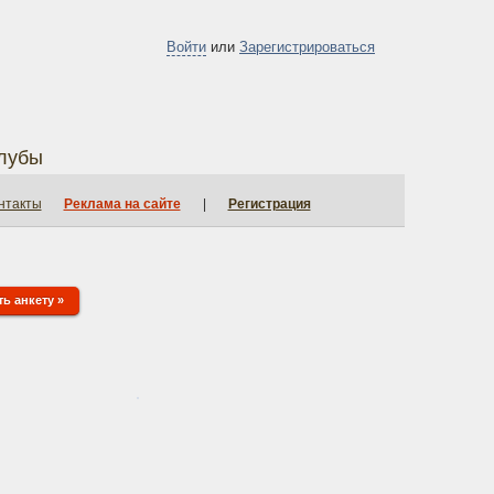
Войти
или
Зарегистрироваться
лубы
нтакты
Реклама на сайте
|
Регистрация
ь анкету »