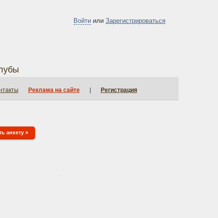
Войти
или
Зарегистрироваться
лубы
нтакты
Реклама на сайте
|
Регистрация
ь анкету »