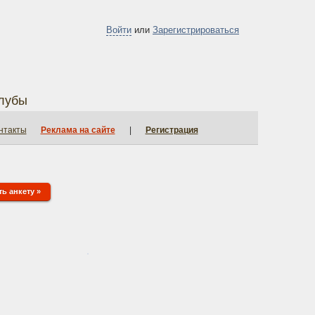
Войти
или
Зарегистрироваться
лубы
нтакты
Реклама на сайте
|
Регистрация
ь анкету »