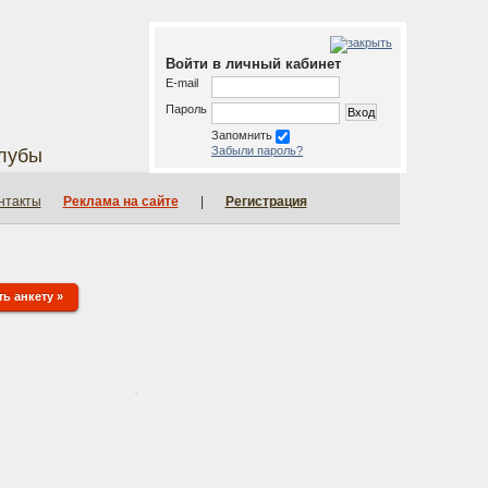
Войти
или
Зарегистрироваться
Войти в личный кабинет
E-mail
Пароль
Запомнить
Забыли пароль?
лубы
нтакты
Реклама на сайте
|
Регистрация
ь анкету »