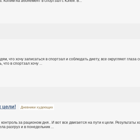
 Копим на абонемент в спортзал с Юлей. В...
дям, что хочу записаться в спортзал и соблюдать диету, все округляют глаза 
 что в спортзал хочу ...
 цели!
Дневники худеющих
онтроль за рационом дня.. И вот все двигается на пути к цели. Результаты хо
а разгруз и в понедельник ...