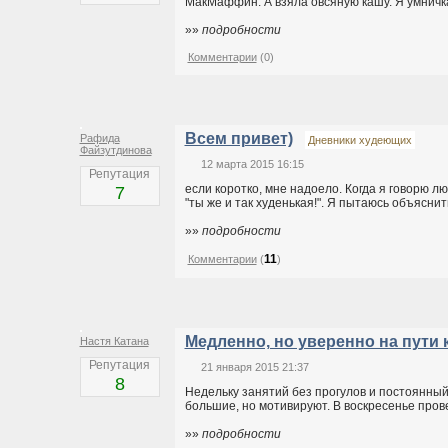
МакМаффин. А взяла овсяную кашу. Я умничка.
»»
подробности
Комментарии
(0)
Всем привет)
Рафида
Дневники худеющих
Файзутдинова
12 марта 2015 16:15
Репутация
если коротко, мне надоело. Когда я говорю лю
7
"ты же и так худенькая!". Я пытаюсь объяснить,
»»
подробности
11
Комментарии
(
)
Медленно, но уверенно на пути к
Настя Катана
Репутация
21 января 2015 21:37
8
Недельку занятий без прогулов и постоянный к
большие, но мотивируют. В воскресенье провел
»»
подробности