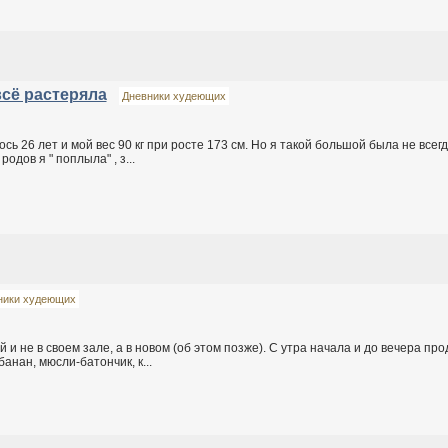
всё растеряла
Дневники худеющих
ь 26 лет и мой вес 90 кг при росте 173 см. Но я такой большой была не всегд
одов я " поплыла" , з...
ники худеющих
й и не в своем зале, а в новом (об этом позже). С утра начала и до вечера пр
анан, мюсли-батончик, к...