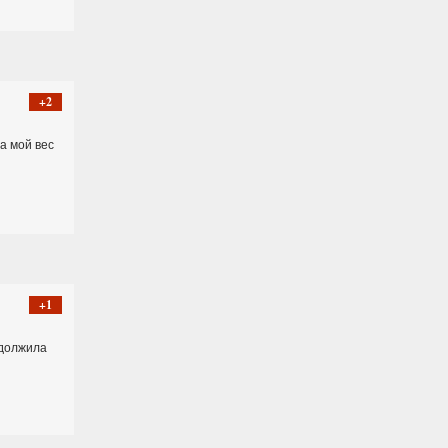
+2
а мой вес
+1
одолжила