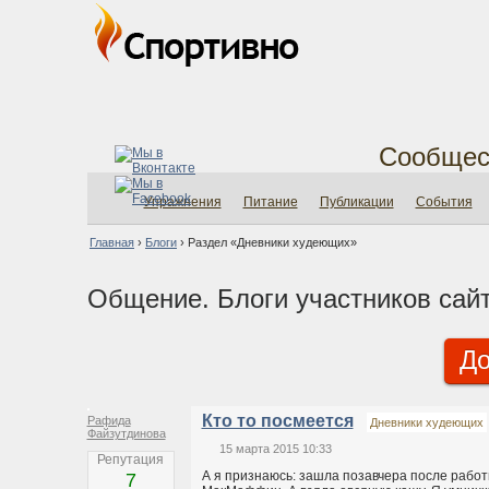
Сообщес
Упражнения
Питание
Публикации
События
Главная
›
Блоги
›
Раздел «Дневники худеющих»
Общение. Блоги участников сай
До
Кто то посмеется
Рафида
Дневники худеющих
Файзутдинова
15 марта 2015 10:33
Репутация
А я признаюсь: зашла позавчера после работ
7