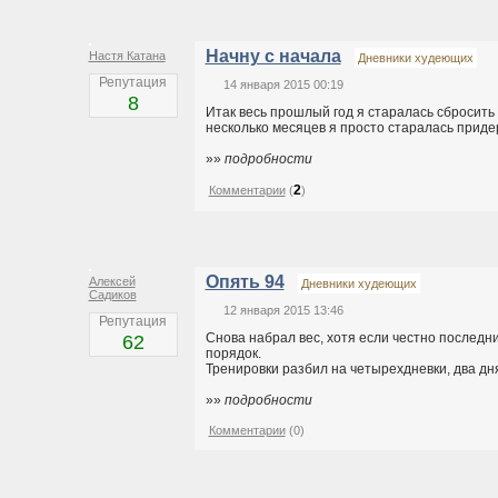
Начну с начала
Настя Катана
Дневники худеющих
Репутация
14 января 2015 00:19
8
Итак весь прошлый год я старалась сбросить 
несколько месяцев я просто старалась приде
»»
подробности
2
Комментарии
(
)
Опять 94
Алексей
Дневники худеющих
Садиков
12 января 2015 13:46
Репутация
Снова набрал вес, хотя если честно последн
62
порядок.
Тренировки разбил на четырехдневки, два дня 
»»
подробности
Комментарии
(0)