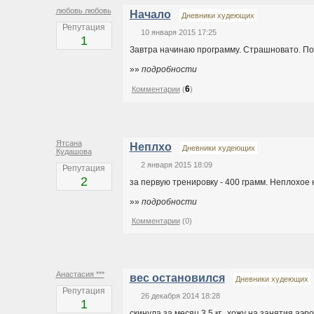
любовь любовь
Начало
Дневники худеющих
Репутация
10 января 2015 17:25
1
Завтра начинаю программу. Страшновато. Пони
»»
подробности
6
Комментарии
(
)
Ятсана
Неплхо
Дневники худеющих
Кудашова
2 января 2015 18:09
Репутация
2
за первую тренировку - 400 грамм. Неплохое
»»
подробности
Комментарии
(0)
Анастасия ***
вес остановился
Дневники худеющих
Репутация
26 декабря 2014 18:28
1
скинула за месяц 3,5 кг...хожу на занятия аэ