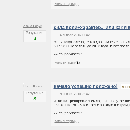
Комментарии
(0)
Алёна Ревук
сила воли+характер... или как я 
Репутация
16 января 2015 14:02
3
Меня зовут Алена,не так давно мне исполнилос
был 58-60 кг вплоть до 2012 года. И вот после р
»»
подробности
2
Комментарии
(
)
начало успешно положено!
Настя Катана
Днев
Репутация
14 января 2015 22:02
8
Итак, на тренировке я была, но не на утренне
правильно! это были тост с авокадо и сыром, б
»»
подробности
Комментарии
(0)