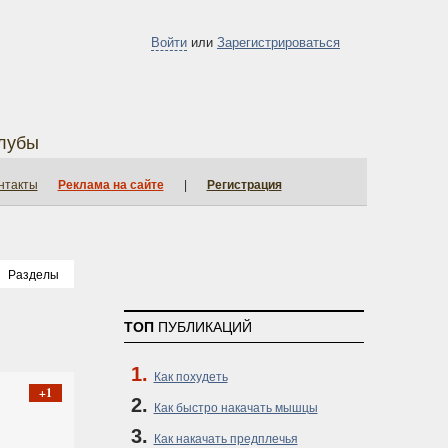
Войти
или
Зарегистрироваться
лубы
нтакты
Реклама на сайте
|
Регистрация
Разделы
ТОП
ПУБЛИКАЦИЙ
Как похудеть
+1
Как быстро накачать мышцы
Как накачать предплечья