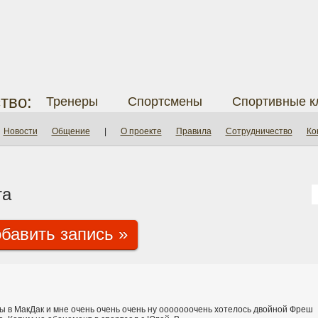
тво:
Тренеры
Спортсмены
Спортивные к
Новости
Общение
|
О проекте
Правила
Сотрудничество
Ко
та
бавить запись »
ы в МакДак и мне очень очень очень ну ооооооочень хотелось двойной Фреш