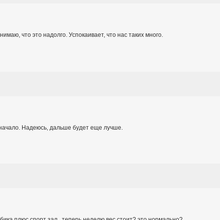
маю, что это надолго. Успокаивает, что нас таких много.
 начало. Надеюсь, дальше будет еще лучше.
робика плюс спорт зал...теперь неделю вес стоит? это нормально?