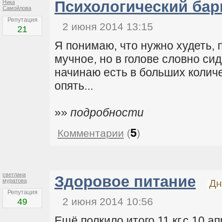
Психологический бар
Ника
Самойлова
Репутация
2 июня 2014 13:15
21
Я понимаю, что нужно худеть, 
мучное, но в голове словно сид
начинаю есть в больших количе
опять...
»»
подробности
5
Комментарии
(
)
светлана
Здоровое питание
муратова
Дн
Репутация
2 июня 2014 10:56
49
Ещё полкило,итого 11 кг,с 10 ап