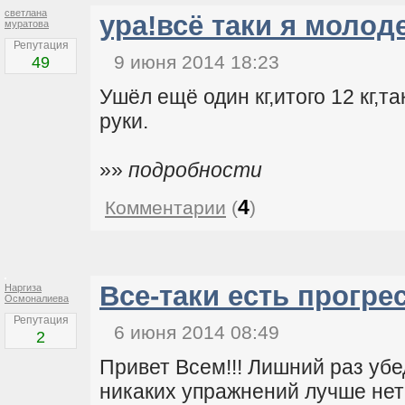
светлана
ура!всё таки я молод
муратова
Репутация
9 июня 2014 18:23
49
Ушёл ещё один кг,итого 12 кг,та
руки.
»»
подробности
4
Комментарии
(
)
Все-таки есть прогрес
Наргиза
Осмоналиева
Репутация
6 июня 2014 08:49
2
Привет Всем!!! Лишний раз убе
никаких упражнений лучше нет!