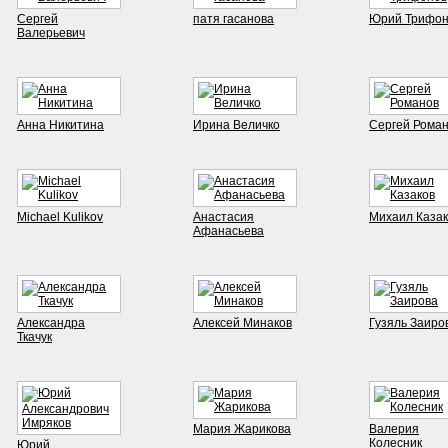
Сергей
патя гасанова
Юрий Трифон
Валерьевич
Анна Никитина
Ирина Величко
Сергей Рома
Michael Kulikov
Анастасия
Михаил Казак
Афанасьева
Александра
Алексей Минаков
Гузяль Заиро
Ткачук
Мария Жарикова
Валерия
Колесник
Юрий