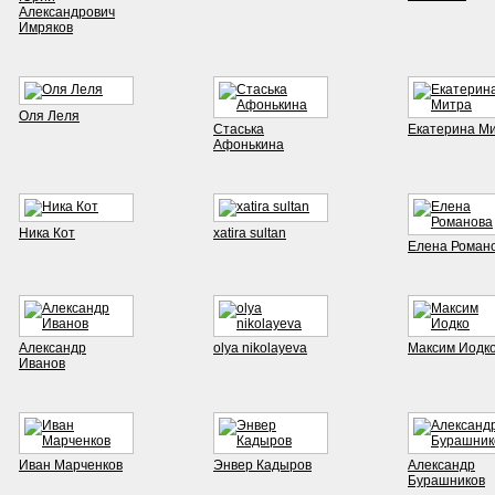
Александрович
Имряков
Оля Леля
Стаська
Екатерина М
Афонькина
Ника Кот
xatira sultan
Елена Роман
Александр
olya nikolayeva
Максим Иодк
Иванов
Иван Марченков
Энвер Кадыров
Александр
Бурашников