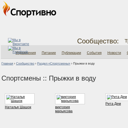
Сообщество:
Т
Упражнения
Питание
Публикации
События
Новости
Главная
›
Сообщество
›
Раздел «Спортсмены»
›
Прыжки в воду
Спортсмены :: Прыжки в воду
Рита Дем
Наталья Шашок
виктория
марьясова