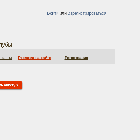
Войти
или
Зарегистрироваться
лубы
нтакты
Реклама на сайте
|
Регистрация
ь анкету »