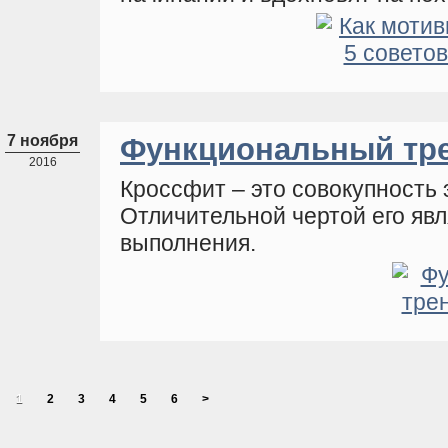
7 ноября
Функциональный тре
2016
Кроссфит – это совокупность
Отличительной чертой его яв
выполнения.
1
2
3
4
5
6
>