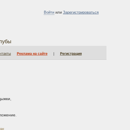
Войти
или
Зарегистрироваться
лубы
нтакты
Реклама на сайте
|
Регистрация
дыжки,
оложение.
ицы