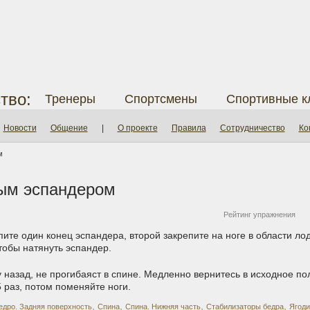
тво:
Тренеры
Спортсмены
Спортивные к
Новости
Общение
|
О проекте
Правила
Сотрудничество
Ко
м
вым эспандером
Рейтинг упражнения
пите один конец эспандера, второй закрепите на ноге в области ло
тобы натянуть эспандер.
у назад, не прогибаяст в спине. Медленно вернитесь в исходное п
 раз, потом поменяйте ноги.
,
,
,
,
едро. Задняя поверхность
Спина
Спина. Нижняя часть
Стабилизаторы бедра
Ягод