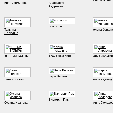
ира тихомирова
Анастасия
Андреева
лол лоли
Татьяна
елена богдан
Полухина
КСЕНИЯ БАТЫРЬ
елена чекалина
Анна Ларьки
Вера Верная
Лена соловей
мария давыд
Виктория Пак
Оксана Иванова
Анна Холодо