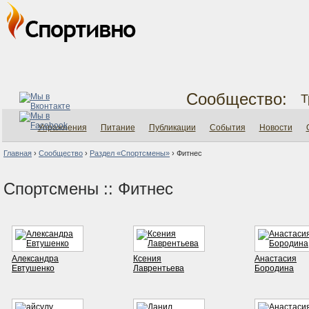
Сообщество:
Т
Упражнения
Питание
Публикации
События
Новости
Главная
›
Сообщество
›
Раздел «Спортсмены»
›
Фитнес
Спортсмены :: Фитнес
Александра
Ксения
Анастасия
Евтушенко
Лаврентьева
Бородина