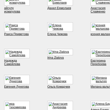
айсулу
Данил Ермолаев
Анастасия
исмагулова
Славченко
Раиса Приветова
Елена Чижова
ксения малах
Irina Zlatova
Надежда
Екатерина
Самойлова
Перебоева
Евгения Лунегова
Ольга Комарчюк
Милана валь
Алена Бауер