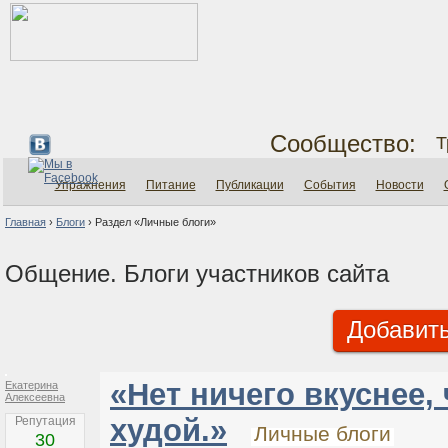
Сообщество:
Т
Упражнения
Питание
Публикации
События
Новости
Главная
›
Блоги
›
Раздел «Личные блоги»
Общение. Блоги участников сайта
Добавить
«Нет ничего вкуснее,
Екатерина
Алексеевна
худой.»
Репутация
Личные блоги
30