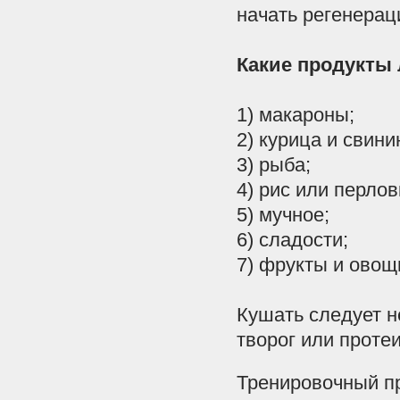
начать
регенера
Какие
продукты
1
)
макароны
;
2
)
курица
и
свини
3
)
рыба
;
4
)
рис
или
перлов
5
)
мучное
;
6
)
сладости
;
7
)
фрукты
и
овощ
Кушать
следует
н
творог
или
проте
Тренировочный
п