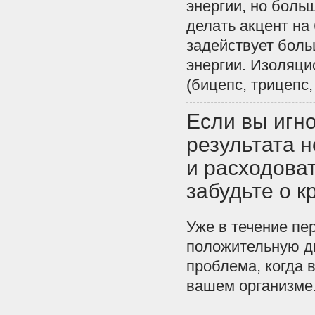
энергии
,
но
боль
делать
акцент
на
задействует
боль
энергии
.
Изоляци
(
бицепс
,
трицепс
Если
вы
игн
результата
н
и
расходова
забудьте
о
к
Уже
в
течение
пе
положительную
д
проблема
,
когда
вашем
организме