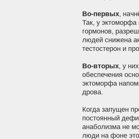
Во
-
первых
,
начн
Так
,
у
эктоморфа
гормонов
,
разре
людей
снижена
а
тестостерон
и
пр
Во
-
вторых
,
у
них
обеспечения
осно
эктоморфа
напом
дрова
.
Когда
запущен
пр
постоянный
дефи
анаболизма
не
мо
люди
на
фоне
это