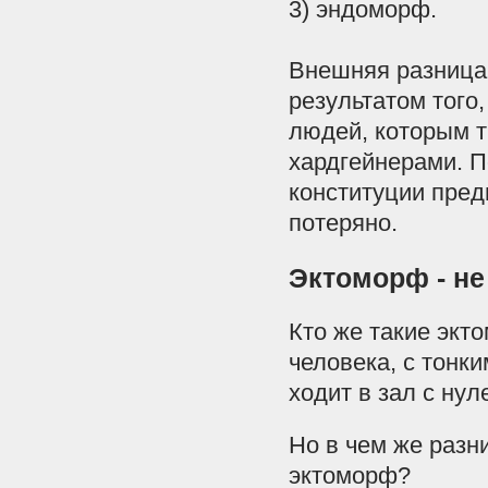
3
)
эндоморф
.
Внешняя
разница
результатом
того
людей
,
которым
хардгейнерами
.
П
конституции
пред
потеряно
.
Эктоморф
-
не
Кто
же
такие
экт
человека
,
с
тонки
ходит
в
зал
с
нул
Но
в
чем
же
разн
эктоморф
?