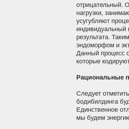
отрицательный
.
О
нагрузки
,
занима
усугубляют
проц
индивидуальный
результата
.
Таки
эндоморфом
и
эк
Данный
процесс
которые
кодирую
Рациональные
Следует
отметить
бодибилдинга
бу
Единственное
от
мы
будем
энерги