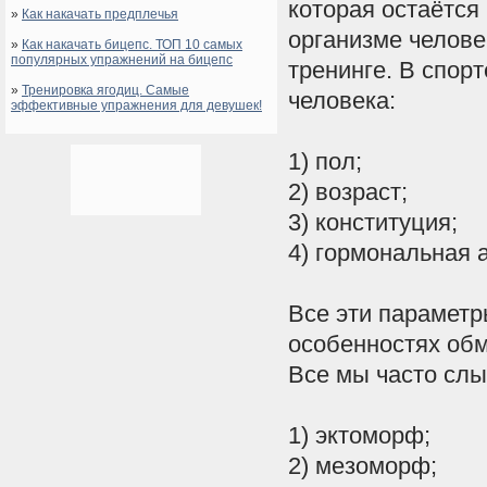
которая
остаётся
»
Как накачать предплечья
организме
челове
»
Как накачать бицепс. ТОП 10 самых
популярных упражнений на бицепс
тренинге
.
В
спорт
»
Тренировка ягодиц. Самые
человека
:
эффективные упражнения для девушек!
1
)
пол
;
2
)
возраст
;
3
)
конституция
;
4
)
гормональная
Все
эти
параметр
особенностях
об
Все
мы
часто
сл
1
)
эктоморф
;
2
)
мезоморф
;