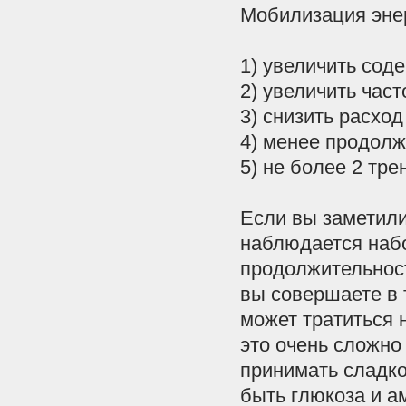
Мобилизация
эне
1
)
увеличить
сод
2
)
увеличить
част
3
)
снизить
расход
4
)
менее
продолж
5
)
не
более
2
тре
Если
вы
заметил
наблюдается
наб
продолжительнос
вы
совершаете
в
может
тратиться
это
очень
сложно
принимать
сладк
быть
глюкоза
и
а