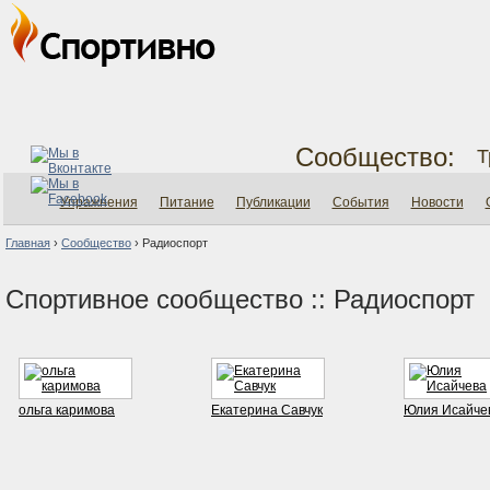
Сообщество:
Т
Упражнения
Питание
Публикации
События
Новости
Главная
›
Сообщество
›
Радиоспорт
Спортивное сообщество :: Радиоспорт
ольга каримова
Екатерина Савчук
Юлия Исайче