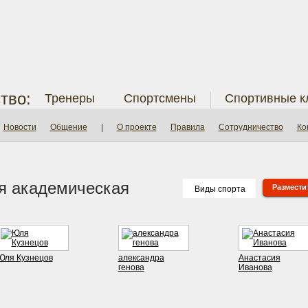
тво:
Тренеры
Спортсмены
Спортивные к
Новости
Общение
|
О проекте
Правила
Сотрудничество
Ко
ля академическая
Разместит
Виды спорта
Юля Кузнецов
александра
Анастасия
генова
Иванова