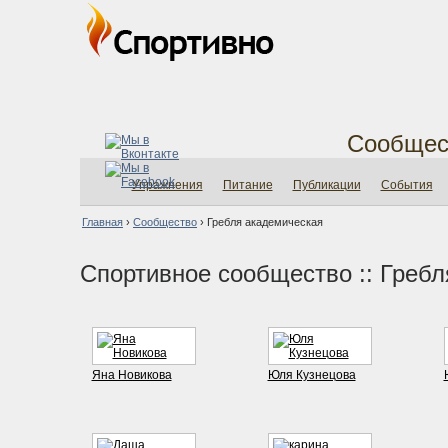
Сообщес
Упражнения
Питание
Публикации
События
Главная
›
Сообщество
›
Гребля академическая
Спортивное сообщество :: Греб
Яна Новикова
Юля Кузнецова