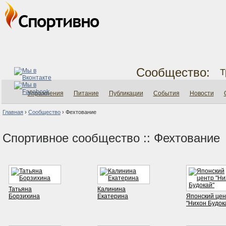
Сообщество:
Т
Упражнения
Питание
Публикации
События
Новости
Главная
›
Сообщество
›
Фехтование
Спортивное сообщество :: Фехтование
Татьяна
Калинина
Борзихина
Екатерина
Японский цен
"Нихон Будок