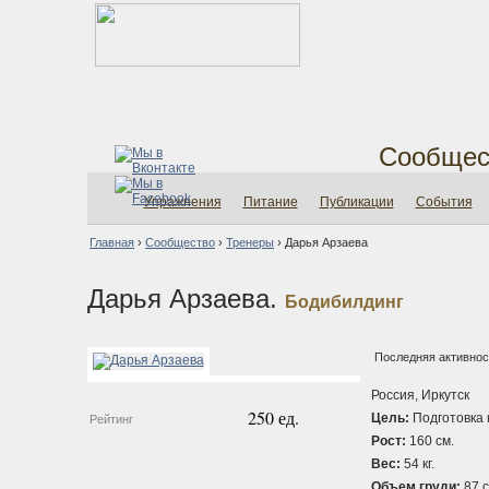
Сообщес
Упражнения
Питание
Публикации
События
Главная
›
Сообщество
›
Тренеры
›
Дарья Арзаева
Дарья Арзаева.
Бодибилдинг
Последняя активност
Россия, Иркутск
250 ед.
Цель:
Подготовка 
Рейтинг
Рост:
160 см.
Вес:
54 кг.
Объем груди:
87 с