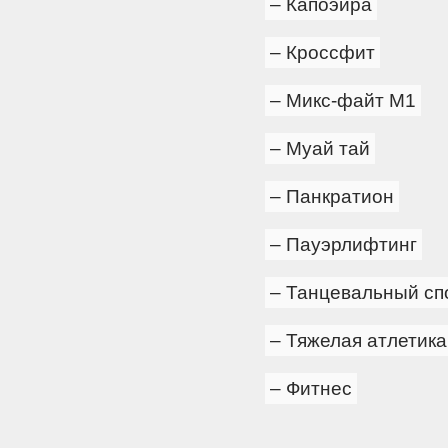
– Капоэйра
– Кроссфит
– Микс-файт М1
– Муай тай
– Панкратион
– Пауэрлифтинг
– Танцевальный сп
– Тяжелая атлетика
– Фитнес