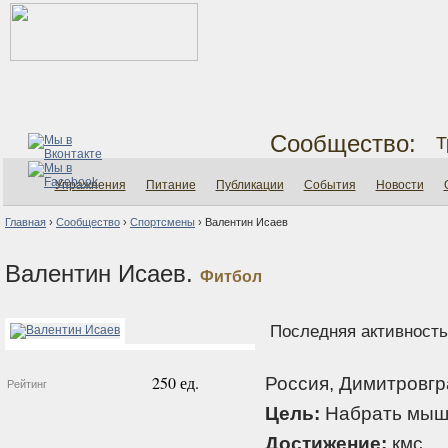
Сообщество:
Т
Упражнения
Питание
Публикации
События
Новости
Главная
›
Сообщество
›
Спортсмены
›
Валентин Исаев
Валентин Исаев.
Фитбол
Последняя активность:
250 ед.
Россия, Димитровгр
Рейтинг
Цель:
Набрать мыш
Достижение:
кмс