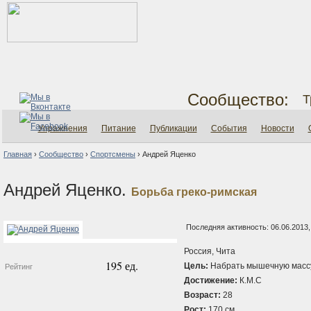
Сообщество:
Т
Упражнения
Питание
Публикации
События
Новости
Главная
›
Сообщество
›
Спортсмены
›
Андрей Яценко
Андрей Яценко.
Борьба греко-римская
Последняя активность: 06.06.2013,
Россия, Чита
195 ед.
Цель:
Набрать мышечную масс
Рейтинг
Достижение:
К.М.С
Возраст:
28
Рост:
170 см.