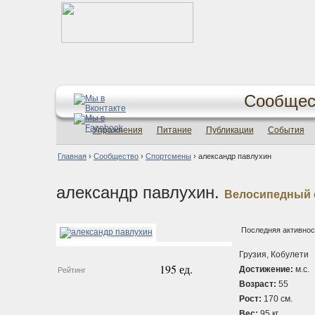
Сообщес
Упражнения
Питание
Публикации
События
Главная
›
Сообщество
›
Спортсмены
›
александр павлухин
александр павлухин.
Велосипедный 
Последняя активность
Грузия, Кобулети
195 ед.
Достижение:
м.с.
Рейтинг
Возраст:
55
Рост:
170 см.
Вес:
95 кг.