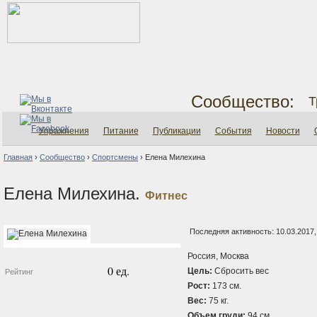
Сообщество:
Т
Упражнения
Питание
Публикации
События
Новости
Главная
›
Сообщество
›
Спортсмены
›
Елена Милехина
Елена Милехина.
Фитнес
Последняя активность: 10.03.2017,
Россия, Москва
0 ед.
Цель:
Сбросить вес
Рейтинг
Рост:
173 см.
Вес:
75 кг.
Объем груди:
94 см.