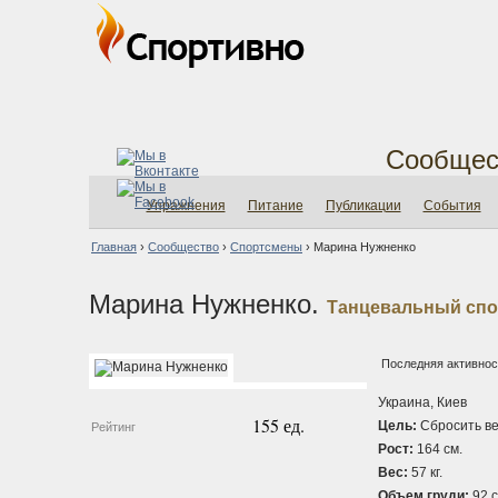
Сообщес
Упражнения
Питание
Публикации
События
Главная
›
Сообщество
›
Спортсмены
›
Марина Нужненко
Марина Нужненко.
Танцевальный спо
Последняя активност
Украина, Киев
155 ед.
Цель:
Сбросить ве
Рейтинг
Рост:
164 см.
Вес:
57 кг.
Объем груди:
92 с