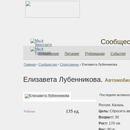
Сообщес
Упражнения
Питание
Публикации
События
Главная
›
Сообщество
›
Спортсмены
›
Елизавета Лубенникова
Елизавета Лубенникова.
Автомоби
Последняя активност
Россия, Казань
135 ед.
Цель:
Сбросить ве
Рейтинг
Возраст:
30
Рост:
170 см.
Вес:
80 кг.