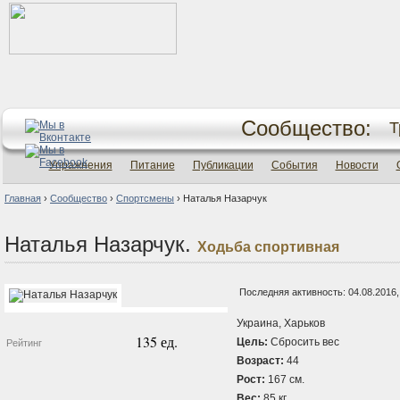
Сообщество:
Т
Упражнения
Питание
Публикации
События
Новости
Главная
›
Сообщество
›
Спортсмены
›
Наталья Назарчук
Наталья Назарчук.
Ходьба спортивная
Последняя активность: 04.08.2016,
Украина, Харьков
135 ед.
Цель:
Сбросить вес
Рейтинг
Возраст:
44
Рост:
167 см.
Вес:
85 кг.