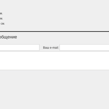
м.
м.
 см.
ообщение
Ваш e-mail: