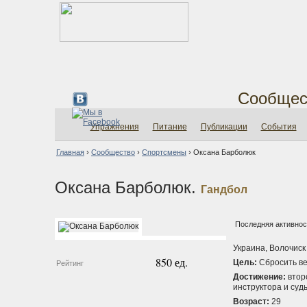
Сообщес
Упражнения
Питание
Публикации
События
Главная
›
Сообщество
›
Спортсмены
›
Оксана Барболюк
Оксана Барболюк.
Гандбол
Последняя активност
Украина, Волочиск
850 ед.
Цель:
Сбросить ве
Рейтинг
Достижение:
втор
инструктора и суд
Возраст:
29