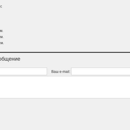
с
м.
м.
см.
ообщение
Ваш e-mail: