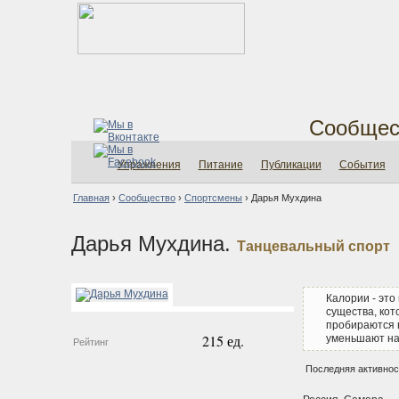
Сообщес
Упражнения
Питание
Публикации
События
Главная
›
Сообщество
›
Спортсмены
›
Дарья Мухдина
Дарья Мухдина.
Танцевальный спорт
Калории - это
существа, ко
пробираются 
215 ед.
уменьшают на
Рейтинг
Последняя активност