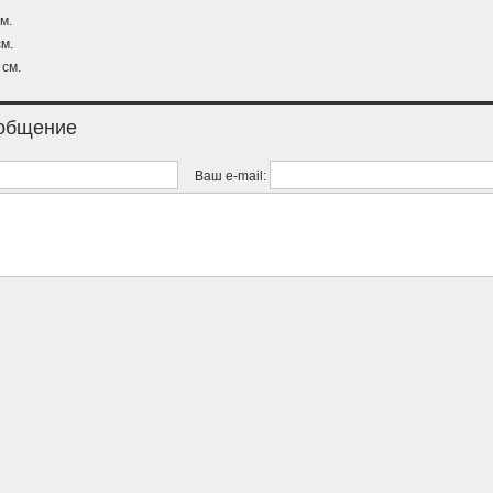
м.
м.
 см.
ообщение
Ваш e-mail: