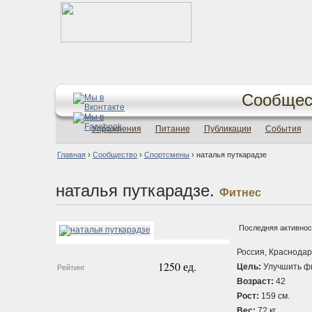
Сообщес
Упражнения
Питание
Публикации
События
Главная
›
Сообщество
›
Спортсмены
›
наталья путкарадзе
наталья путкарадзе.
Фитнес
Последняя активност
Россия, Краснодар
1250 ед.
Цель:
Улучшить ф
Рейтинг
Возраст:
42
Рост:
159 см.
Вес:
72 кг.