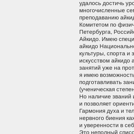
удалось достичь ур
многочисленные се
преподаванию айкид
Комитетом по физич
Петербурга, Россий
Айкидо. Имею специ
айкидо Национально
культуры, спорта и
искусством айкидо 
занятий уже на про
я имею возможность
подготавливать зан
(ученическая степен
Но наличие званий 
и позволяет ориенти
Гармония духа и те
нервного биения ка
и уверенности в себ
Это неполный списо