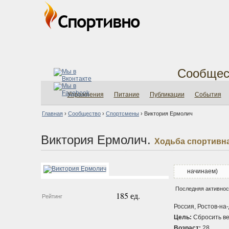
Сообщес
Упражнения
Питание
Публикации
События
Главная
›
Сообщество
›
Спортсмены
›
Виктория Ермолич
Виктория Ермолич.
Ходьба спортивн
начинаем)
Последняя активност
185 ед.
Рейтинг
Россия, Ростов-на
Цель:
Сбросить ве
Возраст:
28