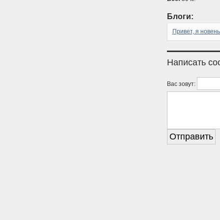
Блоги:
Привет, я новен
Написать с
Вас зовут: