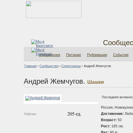
Сообщес
Упражнения
Питание
Публикации
События
Главная
›
Сообщество
›
Спортсмены
›
Андрей Жемчугов
Андрей Жемчугов.
Шашки
Последняя активност
Россия, Новокузне
205 ед.
Достижение:
Люби
Рейтинг
Возраст:
50
Рост:
185 см.
Вес:
80 кг.