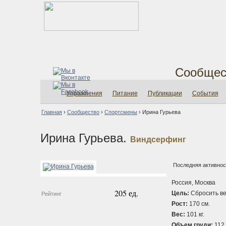
Сообщес
Упражнения
Питание
Публикации
События
Главная
›
Сообщество
›
Спортсмены
›
Ирина Гурьева
Ирина Гурьева.
Виндсерфинг
Последняя активност
Россия, Москва
205 ед.
Цель:
Сбросить ве
Рейтинг
Рост:
170 см.
Вес:
101 кг.
Объем груди:
112 