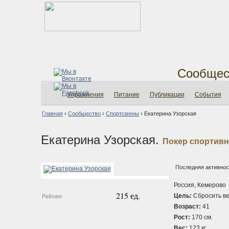
Сообщес
Упражнения
Питание
Публикации
События
Главная
›
Сообщество
›
Спортсмены
›
Екатерина Узорская
Екатерина Узорская.
Покер спортив
Последняя активност
Россия, Кемерово
215 ед.
Цель:
Сбросить ве
Рейтинг
Возраст:
41
Рост:
170 см.
Вес:
123 кг.