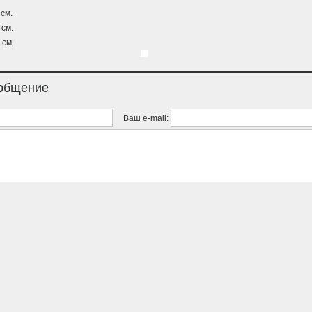
см.
см.
 см.
ообщение
Ваш e-mail: